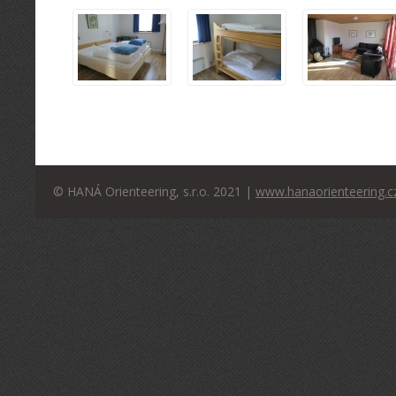
© HANÁ Orienteering, s.r.o. 2021 |
www.hanaorienteering.c