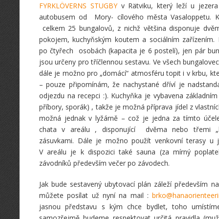
FYRKLÖVERNS STUGBY
v Rätviku, který leží u jezera 
autobusem od Mory- cílového města Vasaloppetu. K
celkem 25 bungalovů, z nichž většina disponuje dvě
pokojem, kuchyňským koutem a sociálním zařízením.
po čtyřech osobách (kapacita je 6 postelí), jen pár bu
jsou určeny pro tříčlennou sestavu. Ve všech bungalovech
dále je možno pro „domácí“ atmosféru topit i v krbu, kt
– pouze připomínám, že nachystané dříví je nadstandar
odjezdu na recepci :). Kuchyňka je vybavena základním 
příbory, sporák) , takže je možná příprava jídel z vlastníc
možná jednak v lyžárně – což je jedna za tímto úče
chata v areálu , disponující dvěma nebo třemi „k
zásuvkami. Dále je možno použít venkovní terasy u j
V areálu je k dispozici také sauna (za mírný poplate
závodníků především večer po závodech.
Jak bude sestavený ubytovací plán záleží především 
můžete posílat už nyní na mail :
brko@hanaorienteeri
jasnou představu s kým chce bydlet, toho umístí
samozřejmě budeme respektovat určitá pravidla (muž