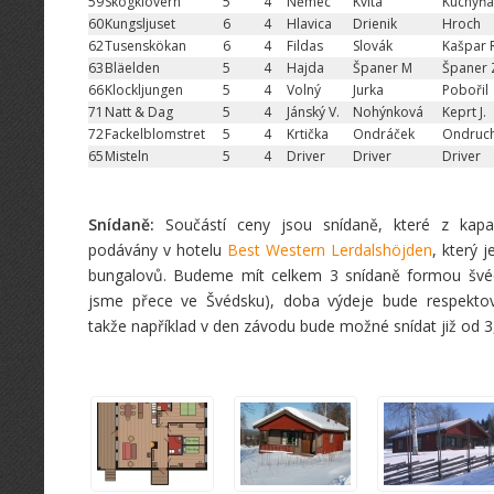
59
Skogklövern
5
4
Němec
Kvita
Kuchyňa
60
Kungsljuset
6
4
Hlavica
Drienik
Hroch
62
Tusenskökan
6
4
Fildas
Slovák
Kašpar 
63
Bläelden
5
4
Hajda
Španer M
Španer 
66
Klockljungen
5
4
Volný
Jurka
Pobořil
71
Natt & Dag
5
4
Jánský V.
Nohýnková
Keprt J.
72
Fackelblomstret
5
4
Krtička
Ondráček
Ondruc
65
Misteln
5
4
Driver
Driver
Driver
Snídaně:
Součástí ceny jsou snídaně, které z kap
podávány v hotelu
Best Western Lerdalshöjden
, který 
bungalovů. Budeme mít celkem 3 snídaně formou švéds
jsme přece ve Švédsku), doba výdeje bude respektov
takže například v den závodu bude možné snídat již od 3