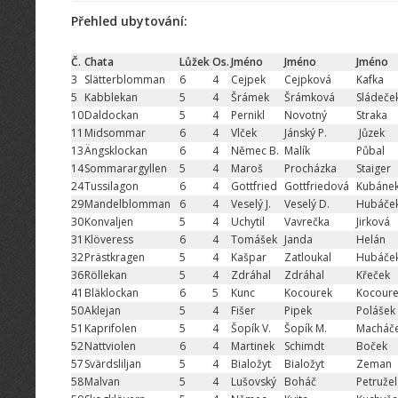
Přehled ubytování:
Č.
Chata
Lůžek
Os.
Jméno
Jméno
Jméno
3
Slätterblomman
6
4
Cejpek
Cejpková
Kafka
5
Kabblekan
5
4
Šrámek
Šrámková
Sládeče
10
Daldockan
5
4
Pernikl
Novotný
Straka
11
Midsommar
6
4
Vlček
Jánský P.
Jůzek
13
Ängsklockan
6
4
Němec B.
Malík
Půbal
14
Sommarargyllen
5
4
Maroš
Procházka
Staiger
24
Tussilagon
6
4
Gottfried
Gottfriedová
Kubáne
29
Mandelblomman
6
4
Veselý J.
Veselý D.
Hubáček
30
Konvaljen
5
4
Uchytil
Vavrečka
Jirková
31
Klöveress
6
4
Tomášek
Janda
Helán
32
Prästkragen
5
4
Kašpar
Zatloukal
Hubáček
36
Röllekan
5
4
Zdráhal
Zdráhal
Křeček
41
Bläklockan
6
5
Kunc
Kocourek
Kocour
50
Aklejan
5
4
Fišer
Pipek
Polášek
51
Kaprifolen
5
4
Šopík V.
Šopík M.
Macháč
52
Nattviolen
6
4
Martinek
Schimdt
Boček
57
Svärdsliljan
5
4
Bialožyt
Bialožyt
Zeman
58
Malvan
5
4
Lušovský
Boháč
Petruže