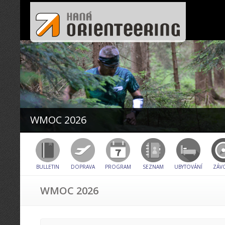
Warning
: Attempt to read property "ID" on int in
/data/web/virtuals/11121/virtual/www/domains/hanaorien
content/themes/hanaorienteering_cz_20/header.php
on li
WMOC 2026
BULLETIN
DOPRAVA
PROGRAM
SEZNAM
UBYTOVÁNÍ
ZÁV
WMOC 2026