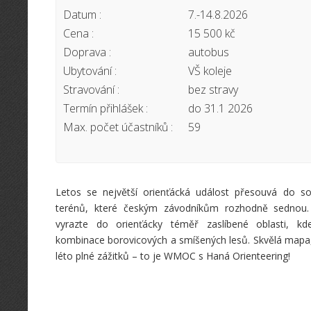
Datum :
7.-14.8.2026
Cena :
15 500 kč
Doprava :
autobus
Ubytování :
VŠ koleje
Stravování :
bez stravy
Termín přihlášek :
do 31.1 2026
Max. počet účastníků :
59
Letos se největší orienťácká událost přesouvá do s
terénů, které českým závodníkům rozhodně sednou.
vyrazte do orienťácky téměř zaslíbené oblasti, k
kombinace borovicových a smíšených lesů. Skvělá mapa,
léto plné zážitků – to je WMOC s Haná Orienteering!