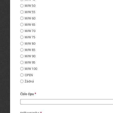
M/W 50
M/W 55
M/W 60
M/W 65
M/W 70
M/W 75
M/W 80
M/W 85
M/W 90
M/W 95
M/W 100
OPEN
Žádná
Číslo čipu
*