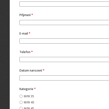
Příjmení
*
E-mail
*
Telefon
*
Datum narození
*
Kategorie
*
M/W 35
M/W 40
M/W 45