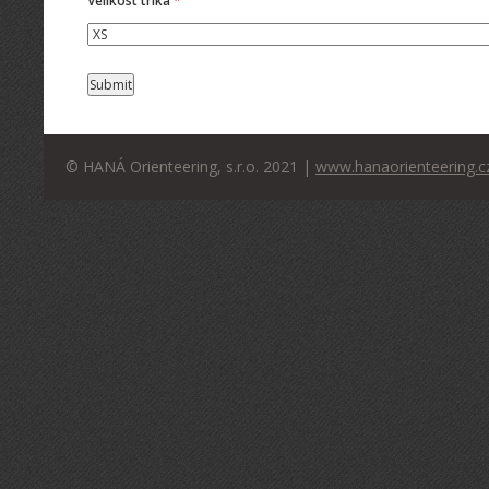
Velikost trika
*
© HANÁ Orienteering, s.r.o. 2021 |
www.hanaorienteering.c