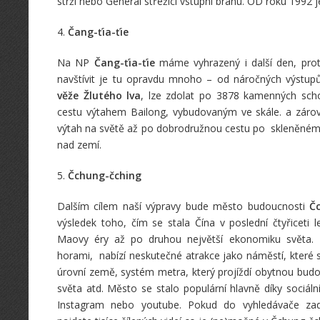
strží nebo Generál střežící vstupní bránu. OD roku 199
4.
Čang-ťia-ťie
Na NP
Čang-ťia-ťie
máme vyhrazený i další den, prot
navštívit je tu opravdu mnoho – od náročných výstup
věže Žlutého lva
, lze zdolat po 3878 kamenných sch
cestu výtahem Bailong, vybudovaným ve skále. a záro
výtah na světě až po dobrodružnou cestu po skleněné
nad zemí.
5.
Čchung-čching
Dalším cílem naší výpravy bude město budoucnosti
Č
výsledek toho, čím se stala Čína v poslední čtyřiceti l
Maovy éry až po druhou největší ekonomiku světa.
horami, nabízí neskutečné atrakce jako náměstí, které 
úrovní země, systém metra, který projíždí obytnou budov
světa atd. Město se stalo populární hlavně díky sociální
Instagram nebo youtube. Pokud do vyhledávače zad