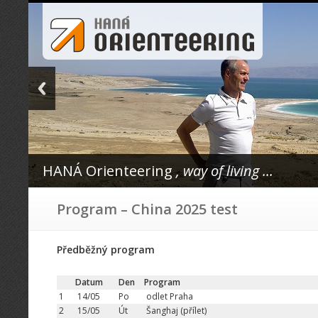
HANÁ Orienteering
, way of living ...
Program – China 2025 test
Předběžný program
Datum
Den
Program
1
14/05
Po
odlet Praha
2
15/05
Út
Šanghaj (přílet)