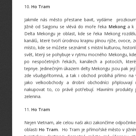
10.
Ho Tram
Jakmile nás město přestane bavit, vydáme prozkoum
Jižně od Saigonu se vlévá do moře řeka
Mekong
a k j
Delta Mekongu je oblast, kde se řeka Mekong rozdě
kanálů, které tvoří úrodnou krajinu plnou rýže, ovoce, ze
místo, kde se můžete seznámit s místní kulturou, historií 
svět, který se pohybuje v rytmu mocného Mekongu, kde 
po nespočetných řekách, kanálech a potocích, které 
tepnye. Jedinečným úkazem delty Mekongu jsou pak jej
zde všudypřítomná, a tak i obchod probíhá přímo na v
jako velkoobchody a drobní obchodníci připlouvají 
nakupovat to, co právě potřebují. Hlavními produkt
zelenina.
11.
Ho Tram
Nejen Vietnam, ale celou naši akci zakončíme odpočink
oblasti
Ho Tram
. Ho Tram je přímořské město v jižním