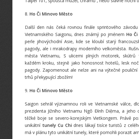
Taipei 101, spousta muzeí, chrámů , nebo slavné noční t
8.
Ho Či Minovo Město
Další den nás čeká rovnou finále sprintového závod
Vietnamského Saigonu, dnes známý po jménem
Ho Či
perle jihovýchodní Asie, kde se kloubí starý francouzsk
pagody, ale i mrakodrapy moderního velkoměsta. Rušn
města Vietnamu, S ulicemi plných motorek, skútrů 
každém kroku, stejně jako honosnost hotelů, lesk noč
pagody. Zapomenout ale nelze ani na výtečné pouliční j
trhů překypující zbožím!
9.
Ho Či Minovo Město
Saigon sehrál významnou roli ve Vietnamské válce, d
prezidenta Jižního Vietnamu Ngô Đình Diệma, a jeho o
těžké boje se severo-korejským Vietkongem. Právě po
unikátní
tunely Cu Chi
dnes lákají tisíce turistů z celé
má v plánu tyto unikátní tunely, které pomohli porazit a