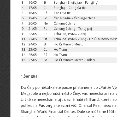
3
16/05
St
Šanghaj (Zhujiajiao – Fengjing)
4
17/05
Čt
Šanghaj – Čang-ťia-ťie
5
18/05
Pá
Čang-ťia-ťie
6
19/05
So
Čang-ťia-ťie – Čchung-čching
7
20/05
Ne
Čchung-čching
9
21/05
Po
Čchung-čching – Tchaj-pej
10
22/05
Po
Tchaj-pej (WMG 2025)
11
23/05
Út
Tchaj-pej (WMG 2025) – Ho Či Minovo Měs
12
24/05
St
Ho Či Minovo Město
13
25/05
Čt
Ho Tram
14
26/05
Pá
Ho Tram
15
27/05
So
Ho Či Minovo Město (Odlet)
1.
Šanghaj
Do Číny po několikaleté pauze přistaneme do
„
Paříže V
Megapole a nejbohatší město Číny, vás nenechá ani na v
Určitě se nenecháme ujít slavné nábřeží
Bund
, které nab
pohled na
Pudong
s televizní věží Oriental Pearl nebo
Shanghai World Financial Center. Dále se můžeme těšit