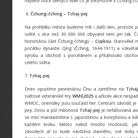
najdete tisíce šílených videí co je (ne)možné v Čchung-čc
6.
Čchung-čching – Tchaj-pej
Na prohlídku města budeme mít i další den, protože pr
světě s více než 30 000 000 obyvatel není jen tak. 
historickou část Čchung-čchingu –
Ciqikou
. Starověké m
počátku dynastie Qing (Čching, 1644-1911) a vzkvéta
výrobu a obchod s porcelánem a přitahovalo obcho
celého světa.
7.
Tchaj-pej
Dnes opustíme pevninskou Čínu a zamíříme na
Tcha
světové veteránské hry
WMG2025
a ačkoliv akce nespad
WMOC, orienťáky jsou součástí her. Centrum závodů je 
peji. Dvou a půl milionová
Tchaj-pej
je nefalšovaná as
se mísí mandarínština s japonštinou a korejštinou a k
každém kroku. Město nabízí mnoho možností, jak
závodech ať to bude návštěva slavného, své doby 