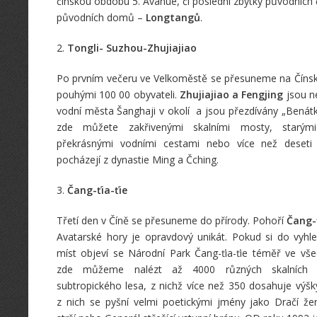
čínskou obdobu 5. Avanue, či poslední zbytky původních 
původních domů –
Longtangů
.
2.
Tongli- Suzhou-Zhujiajiao
Po prvním večeru ve Velkoměstě se přesuneme na Čínsk
pouhými 100 00 obyvateli.
Zhujiajiao a Fengjing
jsou n
vodní města Šanghaji v okolí a jsou přezdívány „Benát
zde můžete zakřivenými skalními mosty, starými
překrásnými vodními cestami nebo více než deseti t
pocházejí z dynastie Ming a Čching.
3.
Čang-ťia-ťie
Třetí den v Číně se přesuneme do přírody. Pohoří
Čang-ť
Avatarské hory je opravdový unikát. Pokud si do vyh
míst objeví se Národní Park Čang-ťia-ťie téměř ve v
zde můžeme nalézt až 4000 různých skalních vě
subtropického lesa, z nichž více než 350 dosahuje výš
z nich se pyšní velmi poetickými jmény jako Dračí ž