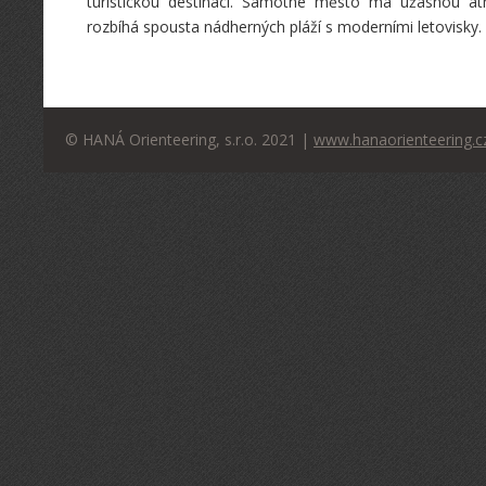
turistickou destinaci. Samotné město má úžasnou 
rozbíhá spousta nádherných pláží s moderními letovisky.
© HANÁ Orienteering, s.r.o. 2021 |
www.hanaorienteering.c