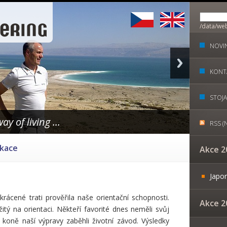
/data/web
content/
" name="s
NOVI
KONT
STOJ
ay of living ...
RSS (
ikace
Akce 2
Japo
krácené trati prověřila naše orientační schopnosti.
Akce 2
žitý na orientaci. Někteří favorité dnes neměli svůj
 koně naší výpravy zaběhli životní závod. Výsledky