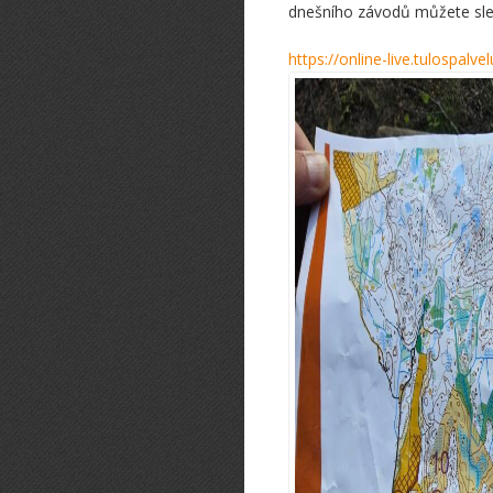
dnešního závodů můžete sl
https://online-live.tulospalv