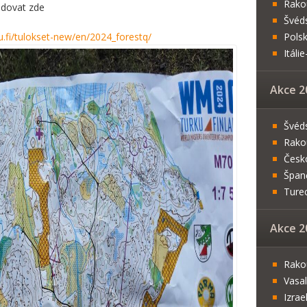
Rako
edovat zde
Švéd
elu.fi/tulokset-new/en/2024_forestq/
Pols
Itál
Akce 2
Švéd
Rako
Česk
Špan
Ture
Akce 2
Rako
Vasa
Izrae