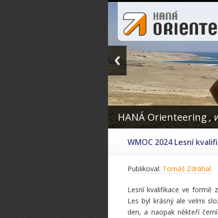
HANÁ Orienteering
, w
WMOC 2024 Lesní kvalif
Publikoval:
Tomáš Zdráhal
Lesní kvalifikace ve formě z
Les byl krásný ale velmi slo
den, a naopak někteří černí