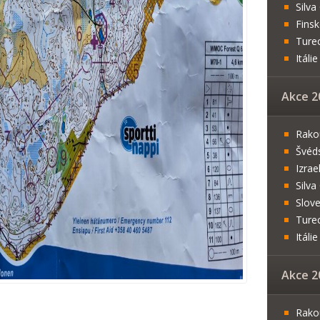
Silv
Fins
Ture
Itál
Akce 2
Rako
Švéd
Izrae
Silv
Slov
Ture
Itál
Akce 2
Rako