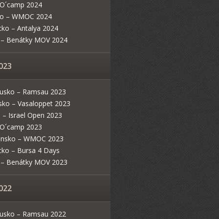
a O´camp 2024
ko – WMOC 2024
cko – Antalya 2024
ie – Benátky MOV 2024
023
usko – Ramsau 2023
sko – Vasaloppet 2023
l – Israel Open 2023
a O´camp 2023
ensko – WMOC 2023
cko – Bursa 4 Days
ie – Benátky MOV 2023
022
usko – Ramsau 2022