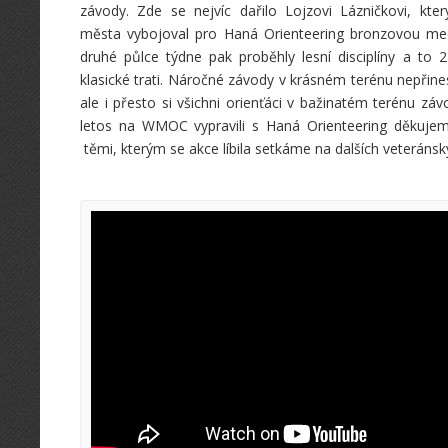
závody. Zde se nejvíc dařilo Lojzovi Lázničkovi, kter
města vybojoval pro Haná Orienteering bronzovou meda
druhé půlce týdne pak proběhly lesní disciplíny a to 2 
klasické trati. Náročné závody v krásném terénu nepřine
ale i přesto si všichni orienťáci v bažinatém terénu závo
letos na WMOC vypravili s Haná Orienteering děkuje
těmi, kterým se akce líbila setkáme na dalších veteránsk