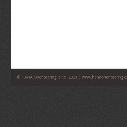
© HANÁ Orienteering, s.r.o. 2021 |
www.hanaorienteering.c