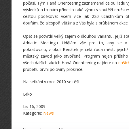
počasí. Tým Haná Orienteering zaznamenal celou řadu vyn
výsledků a to nám přineslo také výhru v soutěži družste
cestou poděkovat všem více jak 220 účastníkům ob
doufám, že alespoň většina z Vás byla s průběhem akce
Opět se potvrdil velký zájem o dlouhou variantu, jejíž so
Adriatic Meetingu. Udělám vše pro to, aby se v té
pokračovalo, v okolí Benátek je celá řada měst, jejichž
městský závod jako stvořené. Program nejen příštího 
všech dalších akcích Haná Orienteering najdete na
našic
průběhu první poloviny prosince.
Na setkání v roce 2010 se těší
Brko
Lis 16, 2009
Kategorie:
News