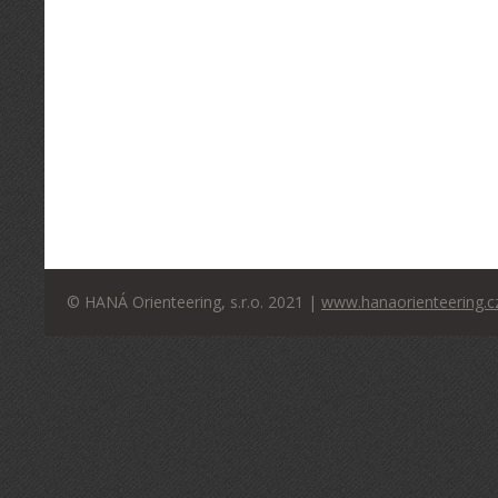
© HANÁ Orienteering, s.r.o. 2021 |
www.hanaorienteering.c